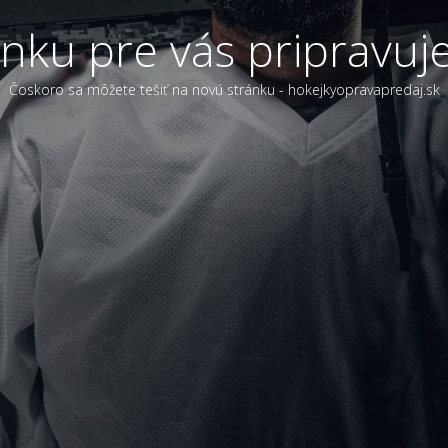
ánku pre vás pripravuj
Čoskoro sa môžete tešiť na novú stránku - hokejkyopravapredaj.sk