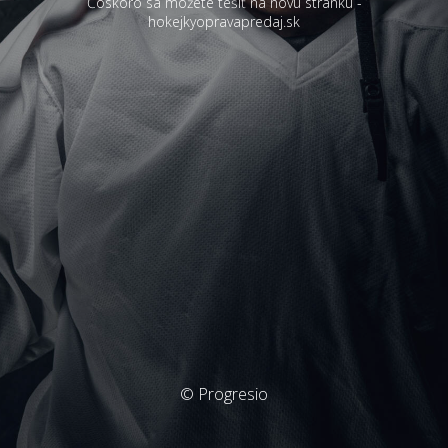
Čoskoro sa môžete tešiť na novú stránku -
hokejkyopravapredaj.sk
© Progresio